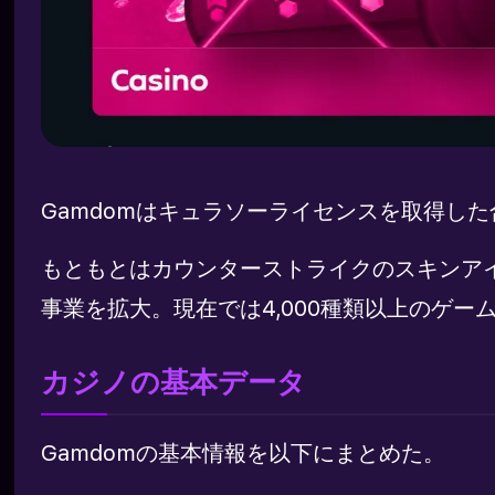
Gamdomはキュラソーライセンスを取得し
もともとはカウンターストライクのスキンアイ
事業を拡大。現在では4,000種類以上のゲー
カジノの基本データ
Gamdomの基本情報を以下にまとめた。