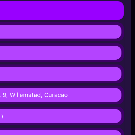
 9, Willemstad, Curacao
B）