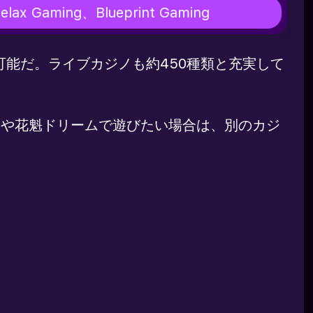
elax Gaming、Blueprint Gaming
てプレイ可能だ。ライブカジノも約450種類と充実して
リームや花魁ドリームで遊びたい場合は、別のカジ