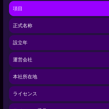
項目
正式名称
設立年
運営会社
本社所在地
ライセンス