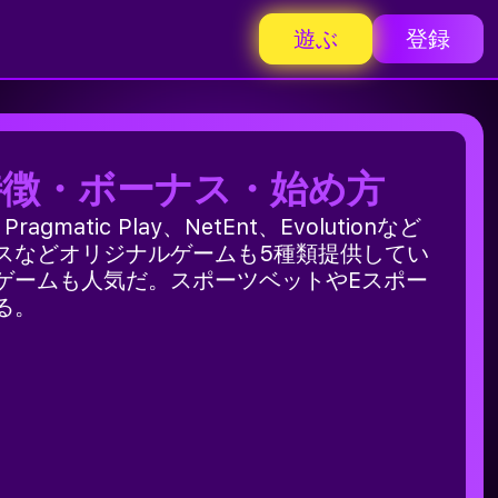
遊ぶ
登録
特徴・ボーナス・始め方
ic Play、NetEnt、Evolutionなど
スなどオリジナルゲームも5種類提供してい
ゲームも人気だ。スポーツベットやEスポー
る。